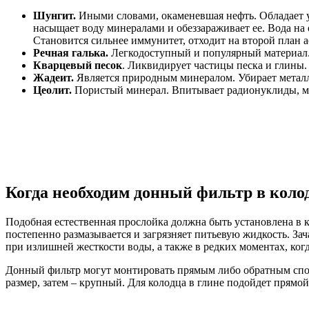
Шунгит.
Иными словами, окаменевшая нефть. Обладает 
насыщает воду минералами и обеззараживает ее. Вода на 
Становится сильнее иммунитет, отходит на второй план а
Речная галька.
Легкодоступный и популярный материал.
Кварцевый песок
. Ликвидирует частицы песка и глины.
Жадеит.
Является природным минералом. Убирает металл
Цеолит.
Пористый минерал. Впитывает радионуклиды, ме
Когда необходим донный фильтр в коло
Подобная естественная прослойка должна быть установлена в 
постепенно размазывается и загрязняет питьевую жидкость. За
при излишней жесткости воды, а также в редких моментах, ког
Донный фильтр могут монтировать прямым либо обратным способ
размер, затем – крупный. Для колодца в глине подойдет прямо