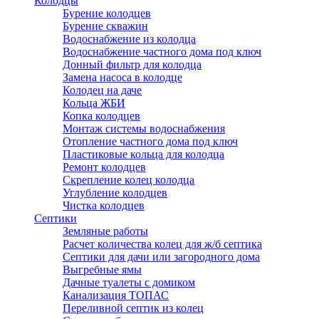
Колодцы
Бурение колодцев
Бурение скважин
Водоснабжение из колодца
Водоснабжение частного дома под ключ
Донный фильтр для колодца
Замена насоса в колодце
Колодец на даче
Кольца ЖБИ
Копка колодцев
Монтаж системы водоснабжения
Отопление частного дома под ключ
Пластиковые кольца для колодца
Ремонт колодцев
Скрепление колец колодца
Углубление колодцев
Чистка колодцев
Септики
Земляные работы
Расчет количества колец для ж/б септика
Септики для дачи или загородного дома
Выгребные ямы
Дачные туалеты с домиком
Канализация ТОПАС
Переливной септик из колец