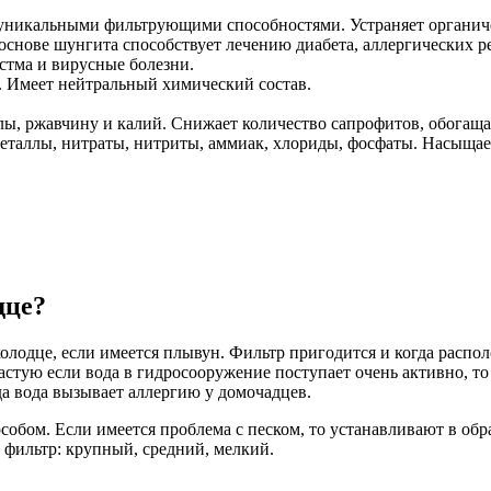
уникальными фильтрующими способностями. Устраняет органиче
основе шунгита способствует лечению диабета, аллергических ре
стма и вирусные болезни.
 Имеет нейтральный химический состав.
ы, ржавчину и калий. Снижает количество сапрофитов, обогаща
таллы, нитраты, нитриты, аммиак, хлориды, фосфаты. Насыщае
дце?
колодце, если имеется плывун. Фильтр пригодится и когда расп
частую если вода в гидросооружение поступает очень активно, т
да вода вызывает аллергию у домочадцев.
ом. Если имеется проблема с песком, то устанавливают в обрат
й фильтр: крупный, средний, мелкий.